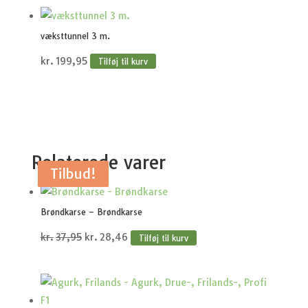
væksttunnel 3 m.
kr.
199,95
Tilføj til kurv
Relaterede varer
Tilbud!
Tilbud!
Tilbud!
Tilbud!
Tilbud!
Brøndkarse – Brøndkarse
Den
Den
kr.
37,95
kr.
28,46
Tilføj til kurv
oprindelige
aktuelle
pris
pris
var:
er: