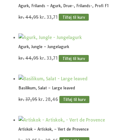
kr.37,95.
kr.28,46.
Agurk, Frilands – Agurk, Drue-, Frilands-, Profi F1
Den
Den
kr.
44,95
kr.
33,71
Tilføj til kurv
oprindelige
aktuelle
pris
pris
var:
er:
Agurk, Jungle – Jungelagurk
kr.44,95.
kr.33,71.
Den
Den
kr.
44,95
kr.
33,71
Tilføj til kurv
oprindelige
aktuelle
pris
pris
var:
er:
Basilikum, Salat – Large leaved
kr.44,95.
kr.33,71.
Den
Den
kr.
37,95
kr.
28,46
Tilføj til kurv
oprindelige
aktuelle
pris
pris
var:
er:
Artiskok – Artiskok, – Vert de Provence
kr.37,95.
kr.28,46.