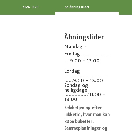
8687 1625
Se åbningstider
Åbningstider
Mandag -
Fredag....................
....9.00 - 17.00
Lørdag
...............................
......9.00 - 13.00
Søndag og
helligdage
................10.00 -
13.00
Selvbetjening efter
lukketid, hvor man kan
købe buketter,
Sammeplantninger og