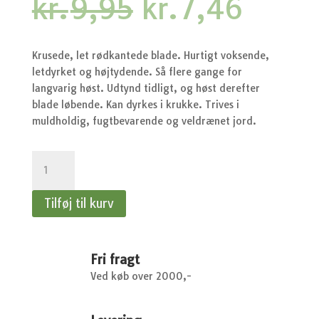
Den
Den
kr.
9,95
kr.
7,46
oprindelige
aktue
pris
pris
var:
er:
Krusede, let rødkantede blade. Hurtigt voksende,
kr.9,95.
kr.7,
letdyrket og højtydende. Så flere gange for
langvarig høst. Udtynd tidligt, og høst derefter
blade løbende. Kan dyrkes i krukke. Trives i
muldholdig, fugtbevarende og veldrænet jord.
Salat,
Pluk-
-
Tilføj til kurv
Salat,
Pluk-,
Amerikanischer
brauner
Fri fragt
antal
Ved køb over 2000,-