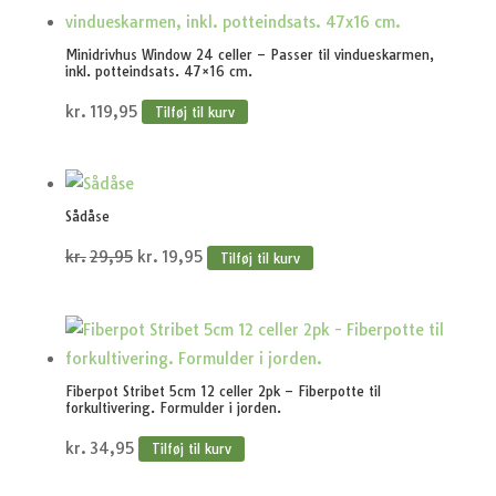
Minidrivhus Window 24 celler – Passer til vindueskarmen,
inkl. potteindsats. 47×16 cm.
kr.
119,95
Tilføj til kurv
Sådåse
Den
Den
kr.
29,95
kr.
19,95
Tilføj til kurv
oprindelige
aktuelle
pris
pris
var:
er:
kr.29,95.
kr.19,95.
Fiberpot Stribet 5cm 12 celler 2pk – Fiberpotte til
forkultivering. Formulder i jorden.
kr.
34,95
Tilføj til kurv