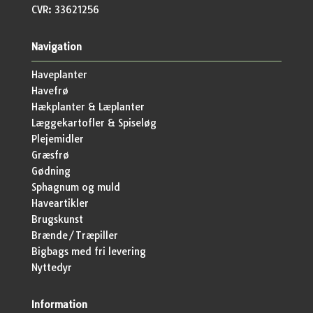
CVR: 33621256
Navigation
Haveplanter
Havefrø
Hækplanter & Læplanter
Læggekartofler & Spiseløg
Plejemidler
Græsfrø
Gødning
Sphagnum og muld
Haveartikler
Brugskunst
Brænde/Træpiller
Bigbags med fri levering
Nyttedyr
Information