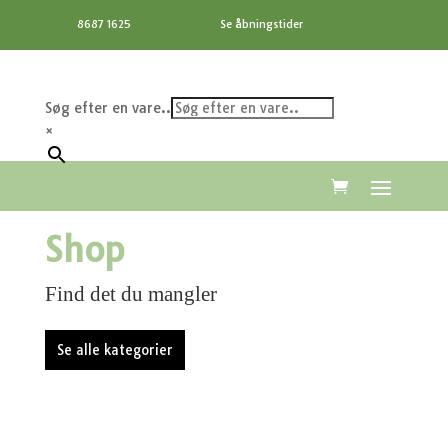
8687 1625
Se åbningstider
Søg efter en vare..
×
Shop
Find det du mangler
Se alle kategorier