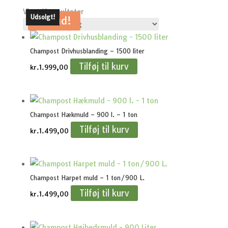
Viser 12 resultater
Udsolgt!
Udsolgt!
Tilbud!
Champost Drivhusblanding – 1500 liter
Tilføj til kurv
kr.
1.999,00
Champost Hækmuld – 900 l. – 1 ton
Tilføj til kurv
kr.
1.499,00
Champost Harpet muld – 1 ton/900 L.
Tilføj til kurv
kr.
1.499,00