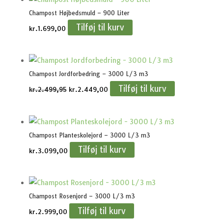
Champost Højbedsmuld – 900 Liter
Tilføj til kurv
kr.
1.699,00
Champost Jordforbedring – 3000 L/3 m3
Tilføj til kurv
Den
Den
kr.
2.499,95
kr.
2.449,00
oprindelige
aktuelle
pris
pris
var:
er:
Champost Planteskolejord – 3000 L/3 m3
kr.2.499,95.
kr.2.449,00.
Tilføj til kurv
kr.
3.099,00
Champost Rosenjord – 3000 L/3 m3
Tilføj til kurv
kr.
2.999,00