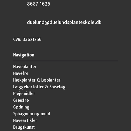
8687 1625
duelund@duelundsplanteskole.dk
CVR: 33621256
Navigation
Haveplanter
Havefrø
Hækplanter & Læplanter
Læggekartofler & Spiseløg
Plejemidler
Græsfrø
Gødning
Sphagnum og muld
Haveartikler
Brugskunst