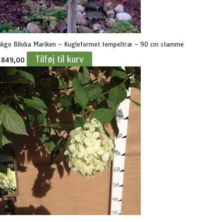
nkgo Biloba Mariken – Kugleformet tempeltræ – 90 cm stamme
Tilføj til kurv
.
849,00