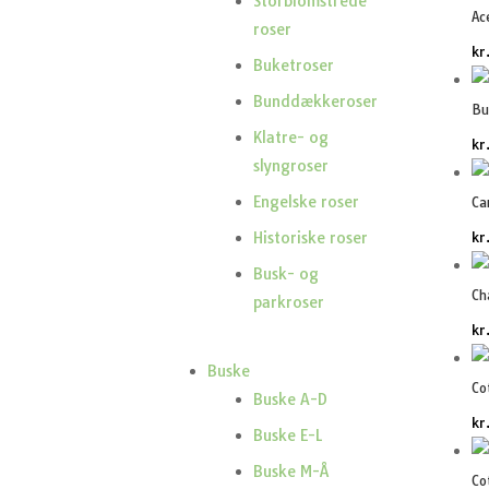
Storblomstrede
Ac
roser
kr
Buketroser
Bunddækkeroser
Bu
Klatre- og
kr
slyngroser
Engelske roser
Ca
kr
Historiske roser
Busk- og
Ch
parkroser
kr
Buske
Co
Buske A-D
kr
Buske E-L
Buske M-Å
Co