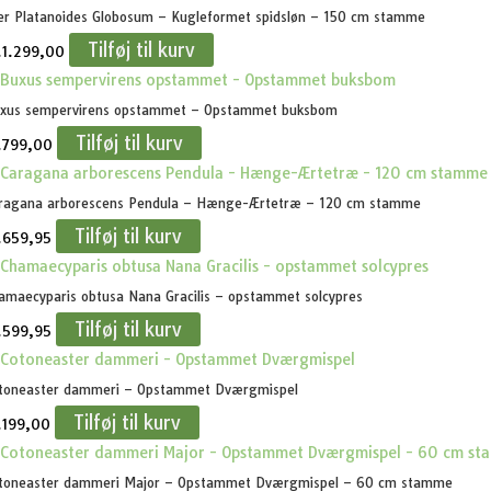
er Platanoides Globosum – Kugleformet spidsløn – 150 cm stamme
Tilføj til kurv
.
1.299,00
xus sempervirens opstammet – Opstammet buksbom
Tilføj til kurv
.
799,00
ragana arborescens Pendula – Hænge-Ærtetræ – 120 cm stamme
Tilføj til kurv
.
659,95
amaecyparis obtusa Nana Gracilis – opstammet solcypres
Tilføj til kurv
.
599,95
toneaster dammeri – Opstammet Dværgmispel
Tilføj til kurv
.
199,00
toneaster dammeri Major – Opstammet Dværgmispel – 60 cm stamme