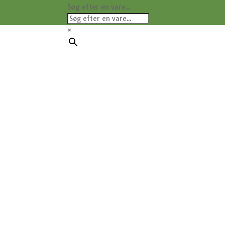
Søg efter en vare..
×