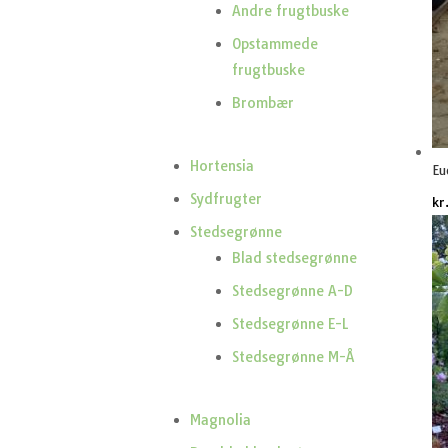
Andre frugtbuske
Opstammede
frugtbuske
Brombær
Hortensia
Eu
Sydfrugter
kr
Stedsegrønne
Blad stedsegrønne
Stedsegrønne A-D
Stedsegrønne E-L
Stedsegrønne M-Å
Magnolia