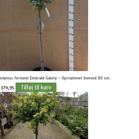
onymus fortunei Emerald Gaiety – Opstammet benved 80 cm.
Tilføj til kurv
.
379,95