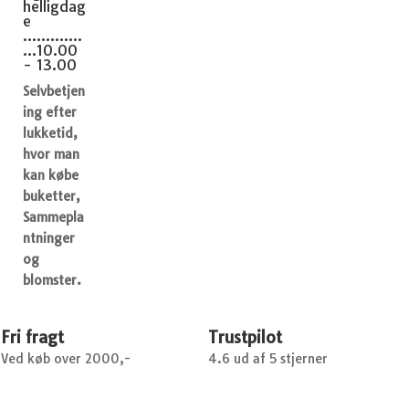
helligdag
e
.............
...10.00
- 13.00
Selvbetjen
ing efter
lukketid,
hvor man
kan købe
buketter,
Sammepla
ntninger
og
blomster.
Fri fragt
Trustpilot
Ved køb over 2000,-
4.6 ud af 5 stjerner