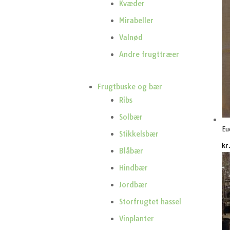
Kvæder
Mirabeller
Valnød
Andre frugttræer
Frugtbuske og bær
Ribs
Solbær
Eu
Stikkelsbær
kr
Blåbær
Hindbær
Jordbær
Storfrugtet hassel
Vinplanter