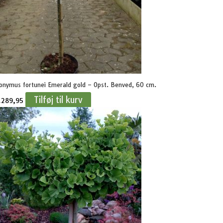
onymus fortunei Emerald gold – Opst. Benved, 60 cm.
Tilføj til kurv
.
289,95