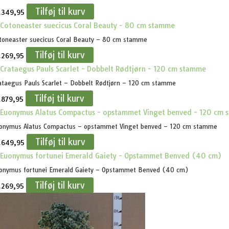
Tilføj til kurv
.
349,95
toneaster suecicus Coral Beauty – 80 cm stamme
Tilføj til kurv
.
269,95
ataegus Pauls Scarlet – Dobbelt Rødtjørn – 120 cm stamme
Tilføj til kurv
.
879,95
onymus Alatus Compactus – opstammet Vinget benved – 120 cm stamme
Tilføj til kurv
.
649,95
onymus fortunei Emerald Gaiety – Opstammet Benved (40 cm)
Tilføj til kurv
.
269,95