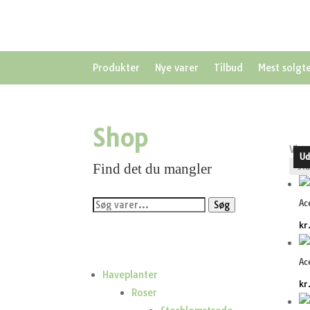
Produkter
Nye varer
Tilbud
Mest solgt
Shop
Vise
Ud
Ud
Find det du mangler
Søg
Ac
Søg
efter:
kr
Ac
Haveplanter
kr
Roser