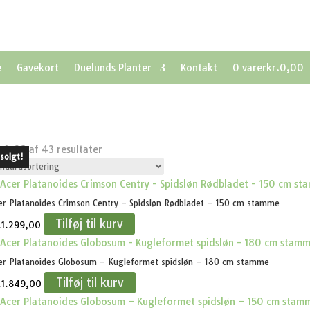
e
Gavekort
Duelunds Planter
Kontakt
0 varer
kr.0,00
r 1–28 af 43 resultater
solgt!
solgt!
er Platanoides Crimson Centry – Spidsløn Rødbladet – 150 cm stamme
Tilføj til kurv
.
1.299,00
er Platanoides Globosum – Kugleformet spidsløn – 180 cm stamme
Tilføj til kurv
.
1.849,00