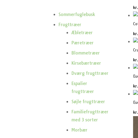
kr
Sommerfuglebusk
Co
Frugttræer
Æbletræer
kr
Pæretræer
Cr
Blommetræer
kr
Kirsebærtræer
Dværg frugttræer
Eu
Espalier
kr
frugttræer
Søjle frugttræer
Eu
Familiefrugttræer
kr
med 3 sorter
Morbær