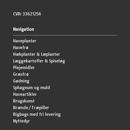
CVR: 33621256
Navigation
Haveplanter
Havefrø
Hækplanter & Læplanter
Læggekartofler & Spiseløg
Plejemidler
Græsfrø
Gødning
Sphagnum og muld
Haveartikler
Brugskunst
Brænde/Træpiller
Bigbags med fri levering
Nyttedyr