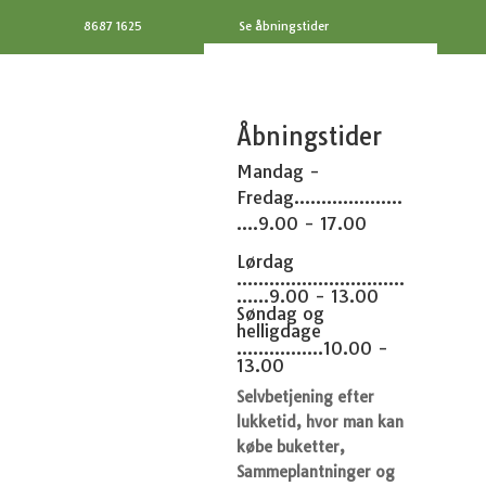
8687 1625
Se åbningstider
Åbningstider
Mandag -
Fredag....................
....9.00 - 17.00
Lørdag
...............................
......9.00 - 13.00
Søndag og
helligdage
................10.00 -
13.00
Selvbetjening efter
lukketid, hvor man kan
købe buketter,
Sammeplantninger og