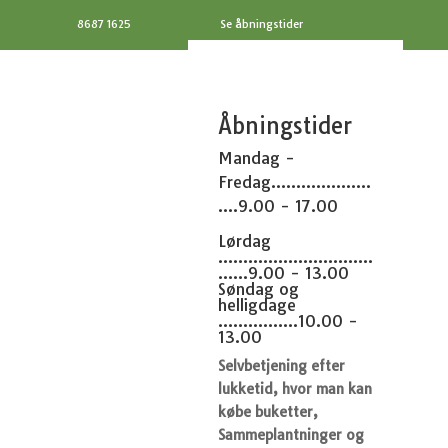
8687 1625
Se åbningstider
Åbningstider
Mandag -
Fredag....................
....9.00 - 17.00
Lørdag
...............................
......9.00 - 13.00
Søndag og
helligdage
................10.00 -
13.00
Selvbetjening efter
lukketid, hvor man kan
købe buketter,
Sammeplantninger og