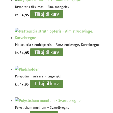
Dryopteris filix-mas – Alm. mangeløv
Tilføj til kurv
kr.
54,95
Matteuccia struthiopteris – Alm.strudsvinge, Kurvebregne
Tilføj til kurv
kr.
64,95
Polypodium vulgare – Engelsød
Tilføj til kurv
kr.
47,95
Polystichum munitum – Sværdbregne