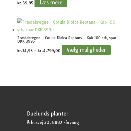
Læs mere
kr.
59,95
Trædebregne – Cotula Dioica Reptans – Køb 100 stk, spar
DKK 399,-
Vælg muligheder
Prisinterval:
kr.
14,95
–
kr.
4.799,00
kr.14,95
til
kr.4.799,00
Duelunds planter
Århusvej 30, 8882 Fårvang