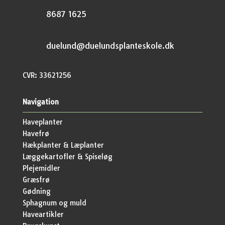
8687 1625
duelund@duelundsplanteskole.dk
CVR: 33621256
Navigation
Haveplanter
Havefrø
Hækplanter & Læplanter
Læggekartofler & Spiseløg
Plejemidler
Græsfrø
Gødning
Sphagnum og muld
Haveartikler