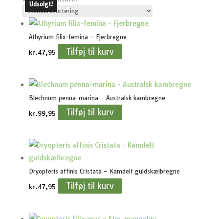
Udsolgt!
Udsolgt!
Athyrium filix-femina – Fjerbregne
Tilføj til kurv
kr.
47,95
Blechnum penna-marina – Australsk kambregne
Tilføj til kurv
kr.
99,95
Dryopteris affinis Cristata – Kamdelt guldskælbregne
Tilføj til kurv
kr.
47,95