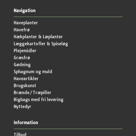
Navigation
Haveplanter
Havefrø
Hækplanter & Læplanter
Læggekartofler & Spiseløg
Plejemidler
Græsfrø
Gødning
Sphagnum og muld
Haveartikler
Brugskunst
Brænde/Træpiller
Bigbags med fri levering
Nyttedyr
Information
Tilbud