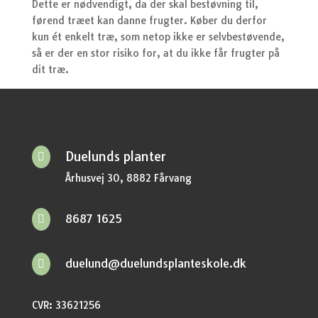
Dette er nødvendigt, da der skal bestøvning til,
førend træet kan danne frugter. Køber du derfor
kun ét enkelt træ, som netop ikke er selvbestøvende,
så er der en stor risiko for, at du ikke får frugter på
dit træ.
Duelunds planter

Århusvej 30, 8882 Fårvang
8687 1625

duelund@duelundsplanteskole.dk

CVR: 33621256