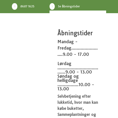
8687 1625
Se åbningstider

}
Åbningstider
Mandag -
Fredag....................
....9.00 - 17.00
Lørdag
...............................
......9.00 - 13.00
Søndag og
helligdage
................10.00 -
13.00
Selvbetjening efter
lukketid, hvor man kan
købe buketter,
Sammeplantninger og