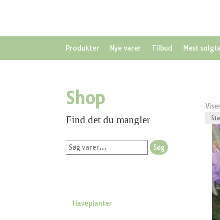
Produkter
Nye varer
Tilbud
Mest solgt
Shop
Vise
Find det du mangler
Søg
Søg
efter:
Haveplanter