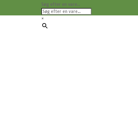
Søg efter en vare..
×