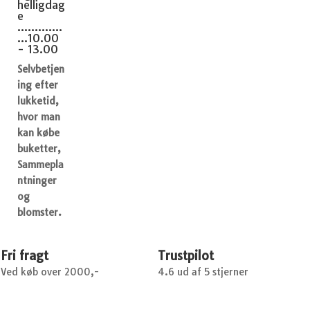
helligdag
e
.............
...10.00
- 13.00
Selvbetjen
ing efter
lukketid,
hvor man
kan købe
buketter,
Sammepla
ntninger
og
blomster.
Fri fragt
Trustpilot
Ved køb over 2000,-
4.6 ud af 5 stjerner