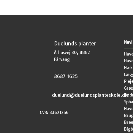
Navi
Duelunds planter
Århusvej 30, 8882
Have
Fårvang
Hav
Hækp
Lægg
8687 1625
Plej
Græ
duelund@duelundsplanteskole.dk
Gød
Sph
Have
CVR: 33621256
Brug
Bræ
Bigb