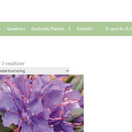
e
Gavekort
Duelunds Planter
Kontakt
0 varer
kr.0,
r 7 resultater