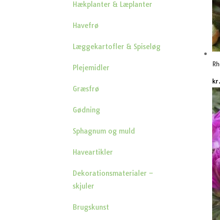
Hækplanter & Læplanter
Havefrø
Læggekartofler & Spiseløg
Rh
Plejemidler
kr
Græsfrø
Gødning
Sphagnum og muld
Haveartikler
Dekorationsmaterialer –
skjuler
Brugskunst