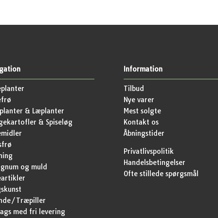
gation
Information
planter
Tilbud
efrø
Nye varer
lanter & Læplanter
Mest solgte
ekartofler & Spiseløg
Kontakt os
emidler
Åbningstider
sfrø
Privatlivspolitik
ning
Handelsbetingelser
agnum og muld
Ofte stillede spørgsmål
artikler
skunst
nde/Træpiller
ags med fri levering