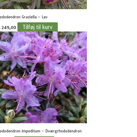
ododendron Graziella – Lav
Tilføj til kurv
.
249,00
ododendron impeditum – Dværgrhododendron