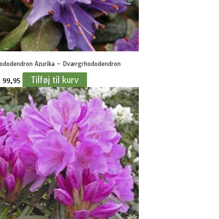
ododendron Azurika – Dværgrhododendron
Tilføj til kurv
.
99,95