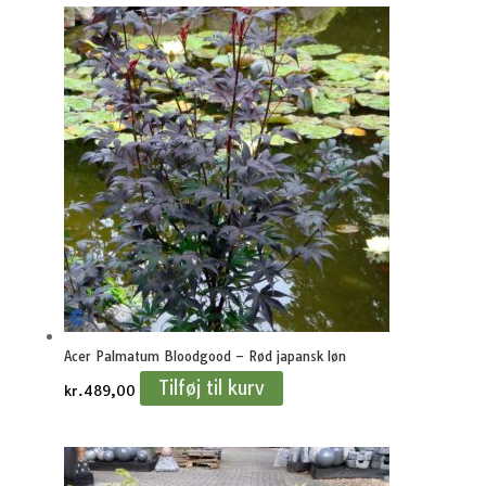
Acer Palmatum Bloodgood – Rød japansk løn
Tilføj til kurv
kr.
489,00