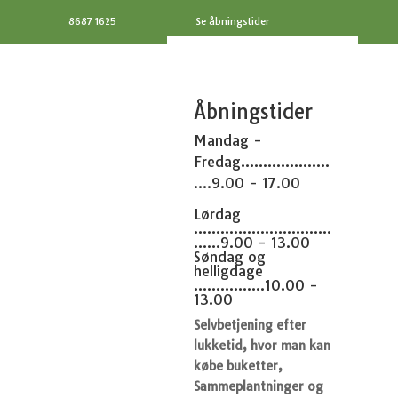
8687 1625
Se åbningstider
Åbningstider
Mandag -
Fredag....................
....9.00 - 17.00
Lørdag
...............................
......9.00 - 13.00
Søndag og
helligdage
................10.00 -
13.00
Selvbetjening efter
lukketid, hvor man kan
købe buketter,
Sammeplantninger og