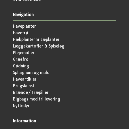
Navigation
Haveplanter
Havefrø
Hækplanter & Læplanter
Læggekartofler & Spiseløg
Plejemidler
Græsfrø
Gødning
Sphagnum og muld
Haveartikler
Brugskunst
Brænde/Træpiller
Bigbags med fri levering
Nyttedyr
Information