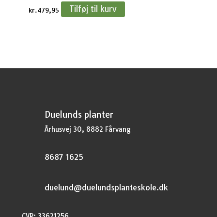
Tilføj til kurv
kr.
479,95
Duelunds planter
Århusvej 30, 8882 Fårvang
8687 1625
duelund@duelundsplanteskole.dk
CVR: 33621256