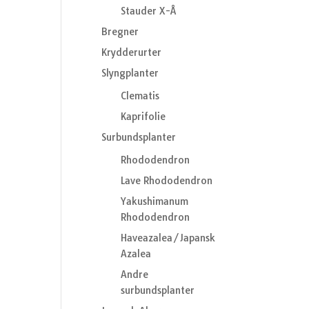
Stauder X-Å
Bregner
Krydderurter
Slyngplanter
Clematis
Kaprifolie
Surbundsplanter
Rhododendron
Lave Rhododendron
Yakushimanum
Rhododendron
Haveazalea/Japansk
Azalea
Andre
surbundsplanter