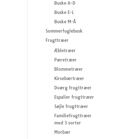
Buske A-D
Buske E-L
Buske M-Å
Sommerfuglebusk
Frugttræer
Æbletræer
Pæretræer
Blommetræer
Kirsebærtræer
Dværg frugttræer
Espalier frugttræer
Søjle frugttræer
Familiefrugttræer
med 3 sorter
Morbær