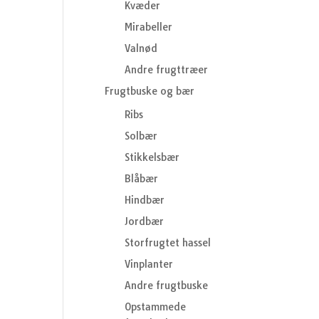
Kvæder
Mirabeller
Valnød
Andre frugttræer
Frugtbuske og bær
Ribs
Solbær
Stikkelsbær
Blåbær
Hindbær
Jordbær
Storfrugtet hassel
Vinplanter
Andre frugtbuske
Opstammede