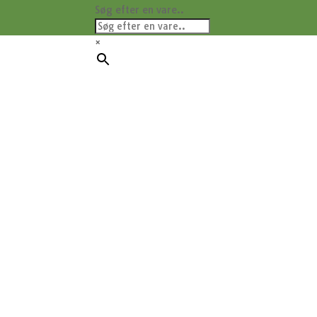
Søg efter en vare..
×