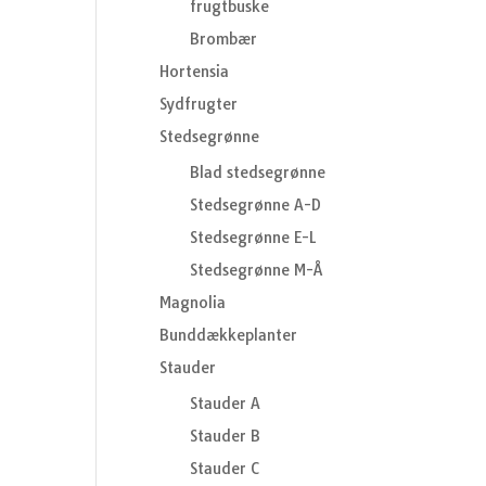
frugtbuske
Brombær
Hortensia
Sydfrugter
Stedsegrønne
Blad stedsegrønne
Stedsegrønne A-D
Stedsegrønne E-L
Stedsegrønne M-Å
Magnolia
Bunddækkeplanter
Stauder
Stauder A
Stauder B
Stauder C