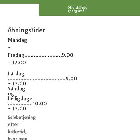
Se åbningstider
Ofte stillede
spørgsmål
Åbningstider
Mandag
-
Fredag........................9.00
- 17.00
Lørdag
.....................................9.00
- 13.00
Søndag
og
helligdage
................10.00
- 13.00
Selvbetjening
efter
lukketid,
hvor man