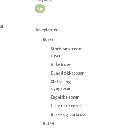
efter:
Søg
il
Haveplanter
Roser
Storblomstrede
roser
Buketroser
Bunddækkeroser
Klatre- og
slyngroser
Engelske roser
Historiske roser
Busk- og parkroser
Buske