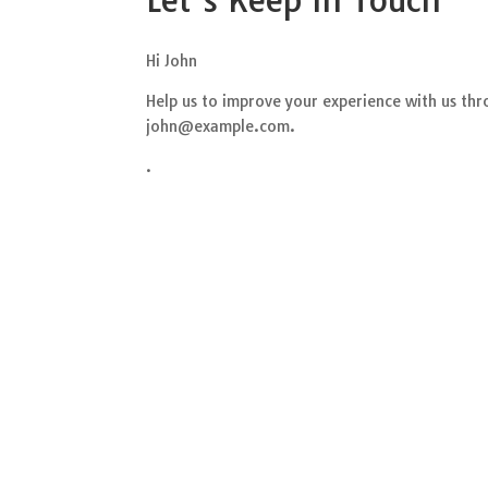
Let’s Keep In Touch
Hi
John
Help us to improve your experience with us th
john@example.com
.
.