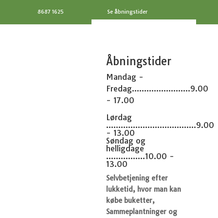
8687 1625
Se åbningstider
Åbningstider
Mandag -
Fredag........................9.00
- 17.00
Lørdag
.....................................9.00
- 13.00
Søndag og
helligdage
................10.00 -
13.00
Selvbetjening efter
lukketid, hvor man kan
købe buketter,
Sammeplantninger og