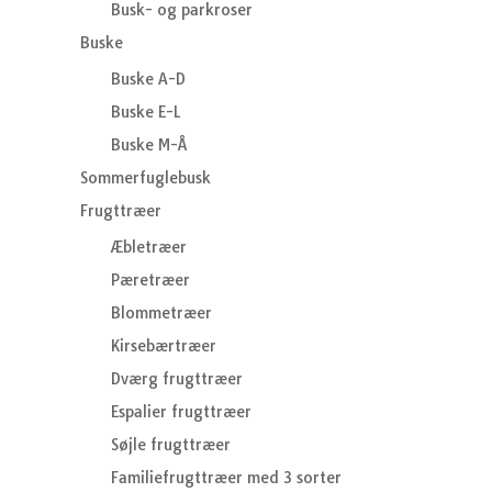
Busk- og parkroser
Buske
Buske A-D
Buske E-L
Buske M-Å
Sommerfuglebusk
Frugttræer
Æbletræer
Pæretræer
Blommetræer
Kirsebærtræer
Dværg frugttræer
Espalier frugttræer
Søjle frugttræer
Familiefrugttræer med 3 sorter