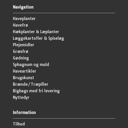
Navigation
Haveplanter
Havefrø
Hækplanter & Læplanter
Læggekartofler & Spiseløg
Plejemidler
Græsfrø
Gødning
Sphagnum og muld
Haveartikler
Brugskunst
Brænde/Træpiller
Bigbags med fri levering
Nyttedyr
Information
Tilbud