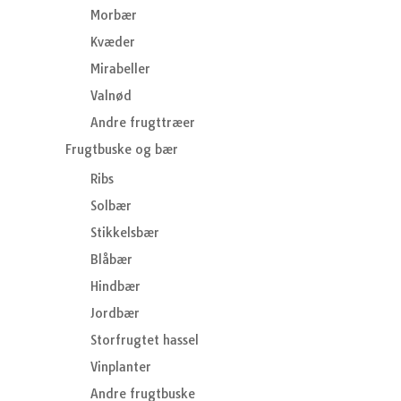
Morbær
Kvæder
Mirabeller
Valnød
Andre frugttræer
Frugtbuske og bær
Ribs
Solbær
Stikkelsbær
Blåbær
Hindbær
Jordbær
Storfrugtet hassel
Vinplanter
Andre frugtbuske