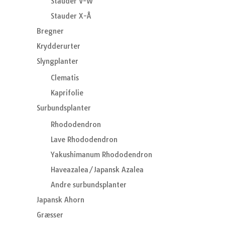
Stauder V-W
Stauder X-Å
Bregner
Krydderurter
Slyngplanter
Clematis
Kaprifolie
Surbundsplanter
Rhododendron
Lave Rhododendron
Yakushimanum Rhododendron
Haveazalea/Japansk Azalea
Andre surbundsplanter
Japansk Ahorn
Græsser