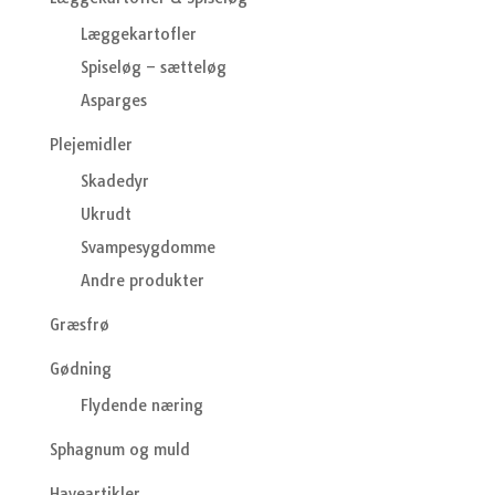
Læggekartofler
Spiseløg – sætteløg
Asparges
Plejemidler
Skadedyr
Ukrudt
Svampesygdomme
Andre produkter
Græsfrø
Gødning
Flydende næring
Sphagnum og muld
Haveartikler