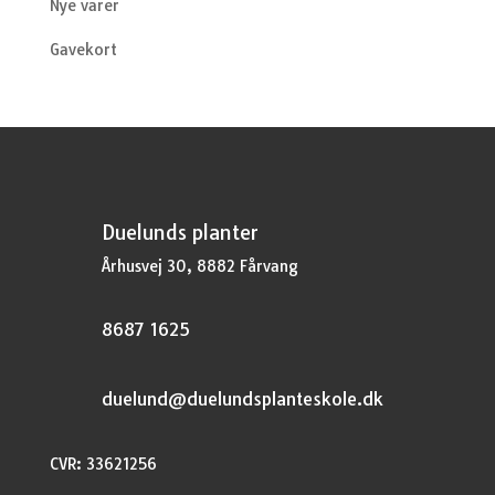
Nye varer
Gavekort
Duelunds planter
Århusvej 30, 8882 Fårvang
8687 1625
duelund@duelundsplanteskole.dk
CVR: 33621256