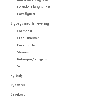
Indendørs brugskunst
Udendørs brugskunst
Havefigurer
Bigbags med fri levering
Champost
Granitskærver
Bark og Flis
Stenmel
Petanque/Sti-grus
Sand
Nyttedyr
Nye varer
Gavekort