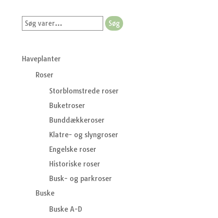
Søg
Søg
efter:
Haveplanter
Roser
Storblomstrede roser
Buketroser
Bunddækkeroser
Klatre- og slyngroser
Engelske roser
Historiske roser
Busk- og parkroser
Buske
Buske A-D