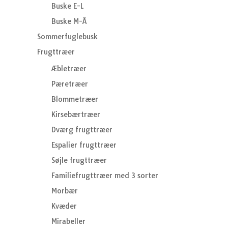
Buske E-L
Buske M-Å
Sommerfuglebusk
Frugttræer
Æbletræer
Pæretræer
Blommetræer
Kirsebærtræer
Dværg frugttræer
Espalier frugttræer
Søjle frugttræer
Familiefrugttræer med 3 sorter
Morbær
Kvæder
Mirabeller