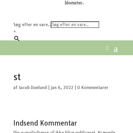
blomster.
Søg efter en vare..
×
st
af
Jacob Duelund
|
jan 6, 2022
|
0 Kommentarer
Indsend Kommentar
Din e-mailadresse vil ikke blive publiceret.
Krævede