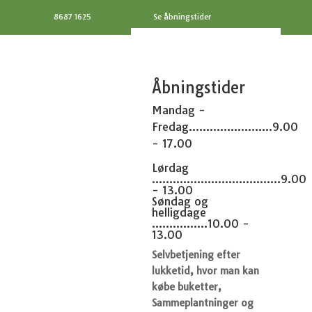
8687 1625
Se åbningstider
Åbningstider
Mandag -
Fredag........................9.00
- 17.00
Lørdag
.....................................9.00
- 13.00
Søndag og
helligdage
................10.00 -
13.00
Selvbetjening efter
lukketid, hvor man kan
købe buketter,
Sammeplantninger og