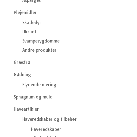
Asparges
Plejemidler
Skadedyr
Ukrudt
Svampesygdomme
Andre produkter
Græsfrø
Gødning
Flydende næring
Sphagnum og muld
Haveartikler
Haveredskaber og tilbehør
Haveredskaber