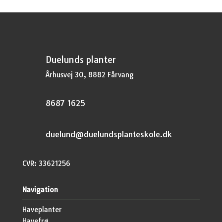
Duelunds planter
Århusvej 30, 8882 Fårvang
8687 1625
duelund@duelundsplanteskole.dk
CVR: 33621256
Navigation
Haveplanter
Havefrø