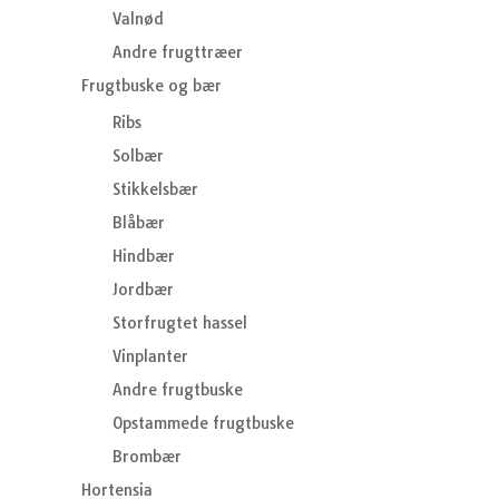
Valnød
Andre frugttræer
Frugtbuske og bær
Ribs
Solbær
Stikkelsbær
Blåbær
Hindbær
Jordbær
Storfrugtet hassel
Vinplanter
Andre frugtbuske
Opstammede frugtbuske
Brombær
Hortensia